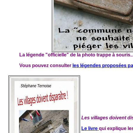
La légende "officielle" de la photo trappe à souris..
Vous pouvez consulter
les légendes proposées par 
Les villages doivent dis
Le livre
qui explique 